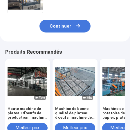
rendement élevé
Continuer
Produits Recommandés
Haute machine de
Machine de bonne
Machine de bâ
plateau d'oeufs de
qualité de plateau
rotatoire de p
production, machine
d'oeufs, machine de
papier, platea
de bâti à haute
papier de haute
papier d'oeufs
production de pulpe
qualité de plateau
faisant la mac
Meilleur prix
Meilleur prix
Meilleur p