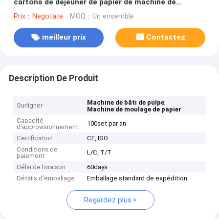
cartons de déjeuner de papier de machine de
rendement élevé
Prix：Negotate
MOQ：Un ensemble
meilleur prix
Contactez
Description De Produit
,
Machine de bâti de pulpe
Surligner
Machine de moulage de papier
Capacité
100set par an
d'approvisionnement
Certification
CE, ISO
Conditions de
L/C, T/T
paiement
Délai de livraison
60days
Détails d'emballage
Emballage standard de expédition
Regardez plus