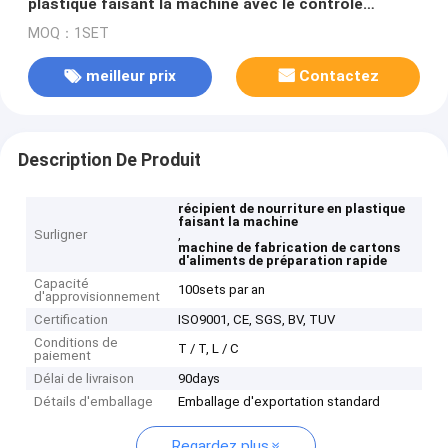
plastique faisant la machine avec le contrôle
d'écran tactile de couleur
MOQ：1SET
meilleur prix
Contactez
Description De Produit
récipient de nourriture en plastique
faisant la machine
Surligner
,
machine de fabrication de cartons
d'aliments de préparation rapide
Capacité
100sets par an
d'approvisionnement
Certification
ISO9001, CE, SGS, BV, TUV
Conditions de
T / T, L / C
paiement
Délai de livraison
90days
Détails d'emballage
Emballage d'exportation standard
Regardez plus