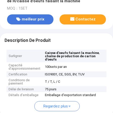
de H/caisse d'oeufs faisant la machine
MOQ：1SET
meilleur prix
Contactez
Description De Produit
,
Caisse d'oeufs faisant la machine
Surligner
chaîne de production de carton
d'oeufs
Capacité
100sets par an
d'approvisionnement
Certification
ISO9001, CE, SGS, BV, TUV
Conditions de
T / T, L / C
paiement
Délai de livraison
75 jours
Détails d'emballage
Emballage d'exportation standard
Regardez plus