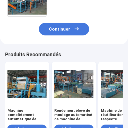
de H/caisse d'oeufs faisant la
machine
Continuer
Produits Recommandés
Machine
Rendement élevé de
Machine de
complètement
moulage automatisé
réutilisation q
automatique de
de machine de
respecte
plateau d'oeufs de
plateau d'oeufs de
l'environnemen
papier de machine de
papier de rebut
carton