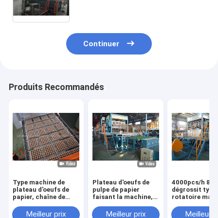
récipient de nourriture 200mm
Continuer
Produits Recommandés
Type machine de
Plateau d'oeufs de
4000pcs/h 8
plateau d'oeufs de
pulpe de papier
dégrossit type
papier, chaîne de
faisant la machine,
rotatoire mac
rouleau de
machine de pulpe de
automatique d
production de haute
papier produisant la
plateau d'oeuf
Meilleur prix
Meilleur prix
Meilleur p