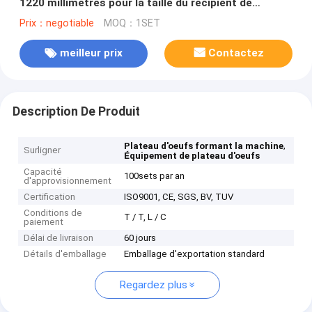
1220 millimètres pour la taille du récipient de
nourriture 200mm
Prix：negotiable
MOQ：1SET
meilleur prix
Contactez
Description De Produit
,
Plateau d'oeufs formant la machine
Surligner
Équipement de plateau d'oeufs
Capacité
100sets par an
d'approvisionnement
Certification
ISO9001, CE, SGS, BV, TUV
Conditions de
T / T, L / C
paiement
Délai de livraison
60 jours
Détails d'emballage
Emballage d'exportation standard
Regardez plus