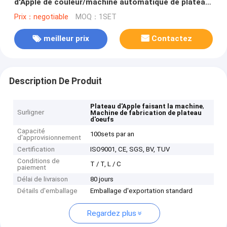
d'Apple de couleur/machine automatique de plateau
d'oeufs
Prix：negotiable
MOQ：1SET
meilleur prix
Contactez
Description De Produit
,
Plateau d'Apple faisant la machine
Surligner
Machine de fabrication de plateau
d'oeufs
Capacité
100sets par an
d'approvisionnement
Certification
ISO9001, CE, SGS, BV, TUV
Conditions de
T / T, L / C
paiement
Délai de livraison
80 jours
Détails d'emballage
Emballage d'exportation standard
Regardez plus