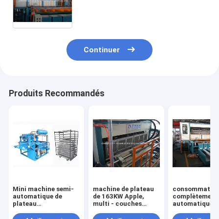
couleur/machine automatique de
plateau d'oeufs
Continuer
Produits Recommandés
Mini machine semi-
machine de plateau
consommation
automatique de
de 163KW Apple,
complètement
plateau
multi - couches
automatique d
d'Apple/machine de
séchant la chaîne de
machine de pl
fabrication plateau
production
des oeufs 45T