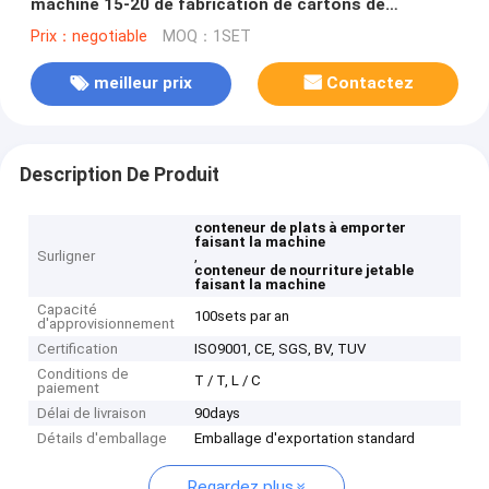
machine 15-20 de fabrication de cartons de
nourriture par minute
Prix：negotiable
MOQ：1SET
meilleur prix
Contactez
Description De Produit
conteneur de plats à emporter
faisant la machine
Surligner
,
conteneur de nourriture jetable
faisant la machine
Capacité
100sets par an
d'approvisionnement
Certification
ISO9001, CE, SGS, BV, TUV
Conditions de
T / T, L / C
paiement
Délai de livraison
90days
Détails d'emballage
Emballage d'exportation standard
Regardez plus