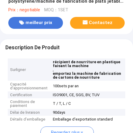
polystyrène/machine de fabrication de plats jetable
de Thermocol
Prix：negotiable
MOQ：1SET
meilleur prix
Contactez
Description De Produit
récipient de nourriture en plastique
faisant la machine
Surligner
,
emportez la machine de fabrication
de cartons de nourriture
Capacité
100sets par an
d'approvisionnement
Certification
ISO9001, CE, SGS, BV, TUV
Conditions de
T / T, L / C
paiement
Délai de livraison
90days
Détails d'emballage
Emballage d'exportation standard
Regardez plus