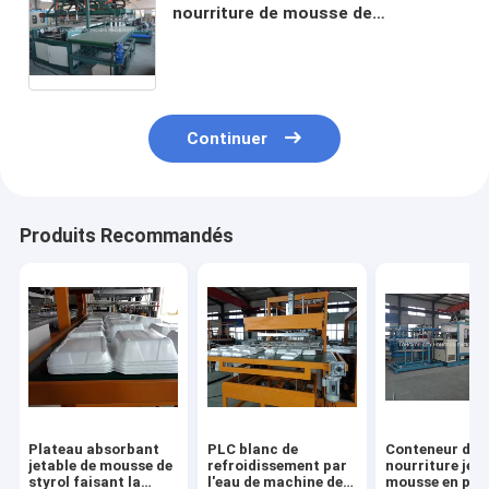
nourriture de mousse de
polystyrène/machine de
fabrication de plats jetable de
Thermocol
Continuer
Produits Recommandés
Plateau absorbant
PLC blanc de
Conteneur de
jetable de mousse de
refroidissement par
nourriture jeta
styrol faisant la
l'eau de machine de
mousse en pla