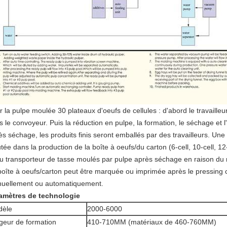
 la pulpe moulée 30 plateaux d'oeufs de cellules : d'abord le travailleu
s le convoyeur. Puis la réduction en pulpe, la formation, le séchage et
ès séchage, les produits finis seront emballés par des travailleurs. Une
tée dans la production de la boîte à oeufs/du carton (6-cell, 10-cell, 12-c
du transporteur de tasse moulés par pulpe après séchage en raison du 
boîte à oeufs/carton peut être marquée ou imprimée après le pressing c
uellement ou automatiquement.
amètres de technologie
dèle
2000-6000
geur de formation
410-710MM (matériaux de 460-760MM)