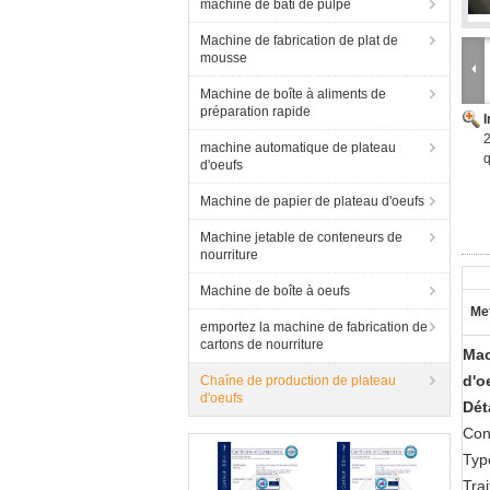
machine de bâti de pulpe
Machine de fabrication de plat de
mousse
Machine de boîte à aliments de
préparation rapide
2
machine automatique de plateau
q
d'oeufs
Machine de papier de plateau d'oeufs
Machine jetable de conteneurs de
nourriture
Machine de boîte à oeufs
Met
emportez la machine de fabrication de
cartons de nourriture
Mac
d'o
Chaîne de production de plateau
d'oeufs
Dét
Con
Typ
Tra