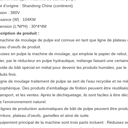
nt d'origine : Shandong Chine (continent)
sion : 380V
ssance (W) : 104KW
ension (L*W*H) : 30*4*4M
cription de produit :
machine de moulage de pulpe est connue en tant que ligne de plateau 
teau d'oeufs de produit.
uisez en pulpe la machine de moulage, qui emploie le papier de rebut, 
ier, par le réducteur en pulpe hydraulique, mélange faisant une certain
 vide du bâti spécial en métal pour devenir les produits humides, par le
uits finis.
ligne de moulage traitement de pulpe se sert de l'eau recyclée et ne mè
osphérique. Des produits d'emballage de finition peuvent être réutilisé
transport, et les ventes. Après le déchiquetage, ils sont faciles à êtr
s l'environnement naturel.
 lignes de production automatiques de bâti de pulpe peuvent être produ
riture, plateau d'oeufs, gamelles et ainsi de suite.
quipement principal de la machine sont trois parts incluent : Réduisez e