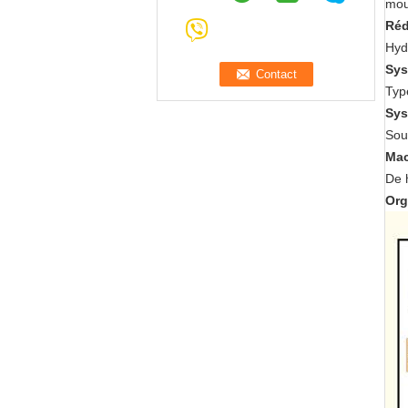
mou
Réd
Hyd
Sys
Typ
Sys
Souf
Mac
De 
Org