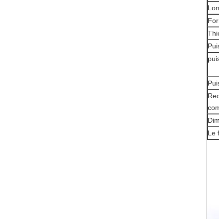
Lon
For
Thi
Pui
pui
Pui
Req
com
Dim
Le 