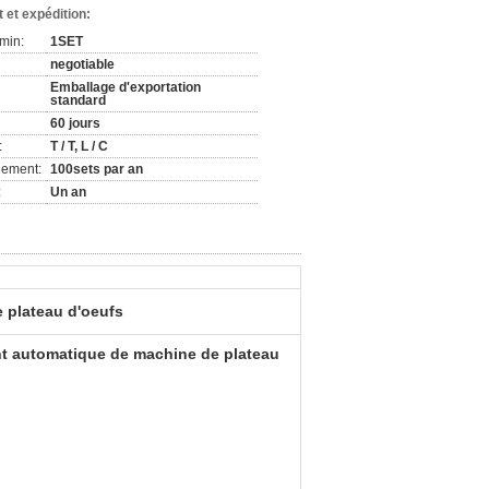
 et expédition:
min:
1SET
negotiable
Emballage d'exportation
standard
60 jours
:
T / T, L / C
nement:
100sets par an
:
Un an
 plateau d'oeufs
nt automatique de machine de plateau