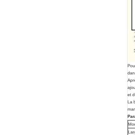
Pour
dan
Apr
ajou
et 
La 
man
Par
Mo
Lar