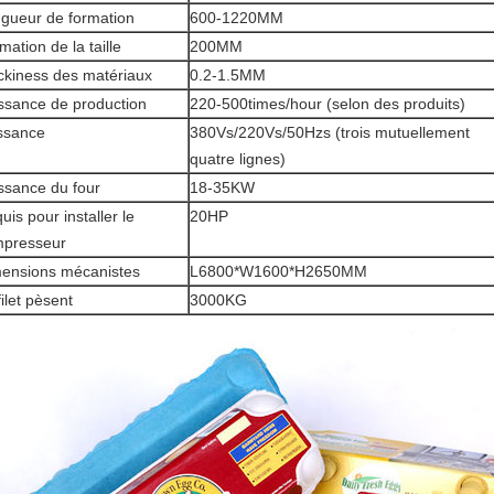
gueur de formation
600-1220MM
mation de la taille
200MM
ckiness des matériaux
0.2-1.5MM
ssance de production
220-500times/hour (selon des produits)
ssance
380Vs/220Vs/50Hzs (trois mutuellement
quatre lignes)
ssance du four
18-35KW
uis pour installer le
20HP
presseur
ensions mécanistes
L6800*W1600*H2650MM
filet pèsent
3000KG