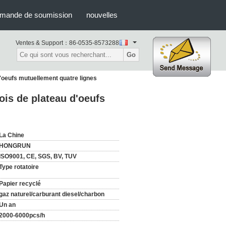
mande de soumission
nouvelles
Ventes & Support：
86-0535-8573288
Go
oeufs mutuellement quatre lignes
is de plateau d'oeufs
La Chine
HONGRUN
ISO9001, CE, SGS, BV, TUV
Type rotatoire
Papier recyclé
gaz naturel/carburant diesel/charbon
Un an
2000-6000pcs/h