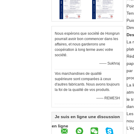
Poi
Ten
Pui
Dim
Nous espérons que société de Hongrun
Des
pourrait avoir bon commencer dans les
La 
affaires, et nous garderons une
pla
coopération à long terme avec votre
société.
Réd
pap
—— Sukhraj
par
Vos marchandises de qualité
prod
supérieure sont comparées à ceux
d'autres fabricants. Nous avons toujours
La 
la foi de la qualité de vos produits.
atm
—— REMESH
le 
dan
Les
Je suis en ligne une discussion
nour
en ligne
L'é