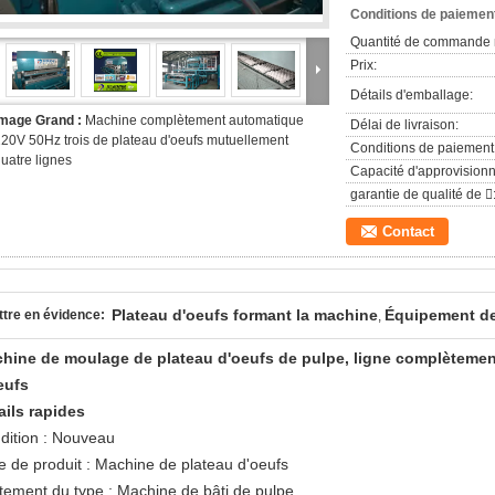
Conditions de paiement
Quantité de commande 
Prix:
Détails d'emballage:
Image Grand :
Machine complètement automatique
Délai de livraison:
20V 50Hz trois de plateau d'oeufs mutuellement
Conditions de paiement
uatre lignes
Capacité d'approvision
garantie de qualité de 
Contact
Plateau d'oeufs formant la machine
Équipement de
tre en évidence:
,
hine de moulage de plateau d'oeufs de pulpe, ligne complèteme
eufs
ails rapides
dition : Nouveau
e de produit : Machine de plateau d'oeufs
itement du type : Machine de bâti de pulpe