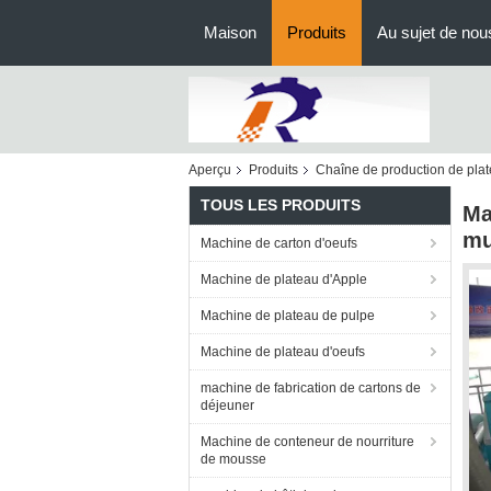
Maison
Produits
Au sujet de nou
Aperçu
Produits
Chaîne de production de plat
TOUS LES PRODUITS
Ma
mu
Machine de carton d'oeufs
Machine de plateau d'Apple
Machine de plateau de pulpe
Machine de plateau d'oeufs
machine de fabrication de cartons de
déjeuner
Machine de conteneur de nourriture
de mousse