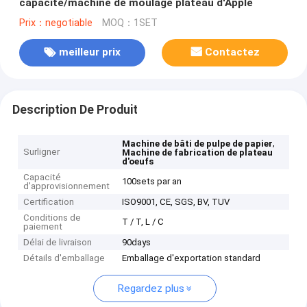
capacité/machine de moulage plateau d'Apple
Prix：negotiable
MOQ：1SET
meilleur prix
Contactez
Description De Produit
,
Machine de bâti de pulpe de papier
Surligner
Machine de fabrication de plateau
d'oeufs
Capacité
100sets par an
d'approvisionnement
Certification
ISO9001, CE, SGS, BV, TUV
Conditions de
T / T, L / C
paiement
Délai de livraison
90days
Détails d'emballage
Emballage d'exportation standard
Regardez plus