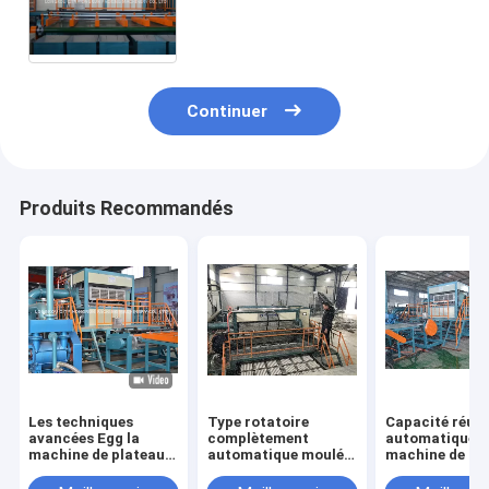
capacité/machine de moulage
plateau d'Apple
Continuer
Produits Recommandés
Les techniques
Type rotatoire
Capacité réuti
avancées Egg la
complètement
automatique d
machine de plateau,
automatique moulé
machine de bât
type rotatoire la
de grande capacité
pulpe de pâte 
machine de bâti de
de machine de
papier 6000 P