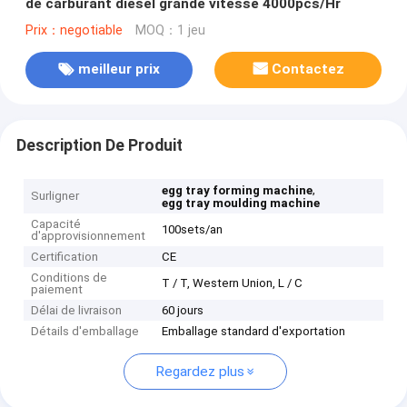
de carburant diesel grande vitesse 4000pcs/Hr
Prix：negotiable
MOQ：1 jeu
meilleur prix
Contactez
Description De Produit
,
egg tray forming machine
Surligner
egg tray moulding machine
Capacité
100sets/an
d'approvisionnement
Certification
CE
Conditions de
T / T, Western Union, L / C
paiement
Délai de livraison
60 jours
Détails d'emballage
Emballage standard d'exportation
Regardez plus