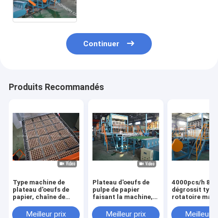
Continuer
Produits Recommandés
Type machine de
Plateau d'oeufs de
4000pcs/h 8
plateau d'oeufs de
pulpe de papier
dégrossit type
papier, chaîne de
faisant la machine,
rotatoire mac
rouleau de
machine de pulpe de
automatique d
production de haute
papier produisant la
plateau d'oeuf
Meilleur prix
Meilleur prix
Meilleur p