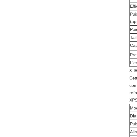
Eff
Pui
(ap
Poi
Tai
Cap
Pre
L'e
3.
M
Cett
com
ref
XPS
Mo
Dia
Pui
Ali