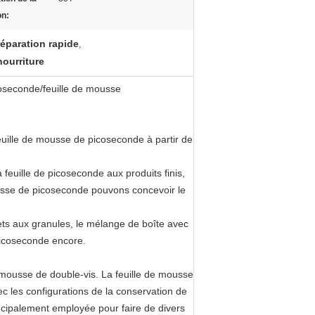
on:
réparation rapide
,
nourriture
oseconde/feuille de mousse
feuille de mousse de picoseconde à partir de
a feuille de picoseconde aux produits finis,
usse de picoseconde pouvons concevoir le
ets aux granules, le mélange de boîte avec
picoseconde encore.
e mousse de double-vis. La feuille de mousse
 les configurations de la conservation de
principalement employée pour faire de divers