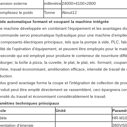
ension externe
millimètre
24000×4100×2800
omplissez le poids
Tonne
About12
ide automatique formant et coupant la machine intégrée
te machine développée en combinant l'équipement et les avantages do
commande servo pneumatique hydraulique pour une machine d'empilem
 composants électriques principaux, tels que la pompe à vide, PLC, fab
bilité de l'opération d'équipement, et peuvent être employés pour le ma
seconde qui est employé pour produire le conteneur de nourriture différ
urger, la boîte à pizza, la cuvette, le plat, le plat, etc. formant, coup
hine, travail économisant, amélioration efficace, intensité de travail d
duction.
lus grand avantage forme la coupe et l'intégration de collection de produ
produit peut être empilé directement se rassemblent, ceci épargnera c
tensité du travail et économisent considérablement le travail.
amètres techniques principaux
icle
Unité
Paramè
dèle
HR-M10
mentation d'énergie
380V/50