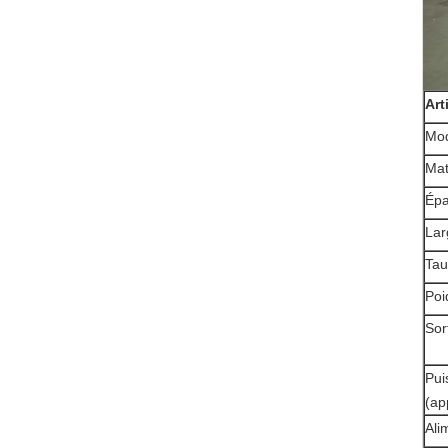
Art
Mo
Mat
Épa
Lar
Tau
Poi
Sor
Pui
(ap
Ali