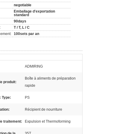
negotiable
Emballage d'exportation
standard
90days
:
T / T, L / C
nement:
100sets par an
ADMIRING
Boîte à aliments de préparation
e produit:
rapide
c Type:
PS
ation:
Récipient de nourriture
e traitement:
Expulsion et Thermoforming
ion de la
35T