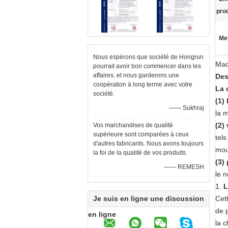
pro
Met
Nous espérons que société de Hongrun
Mac
pourrait avoir bon commencer dans les
affaires, et nous garderons une
Des
coopération à long terme avec votre
La 
société.
(1)
—— Sukhraj
la 
(2)
Vos marchandises de qualité
supérieure sont comparées à ceux
tel
d'autres fabricants. Nous avons toujours
mou
la foi de la qualité de vos produits.
(3)
—— REMESH
le 
1.
L
Je suis en ligne une discussion
Cet
de 
en ligne
la c