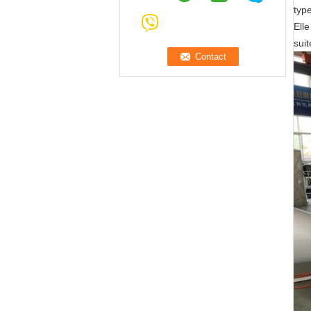
type
Elle
suit