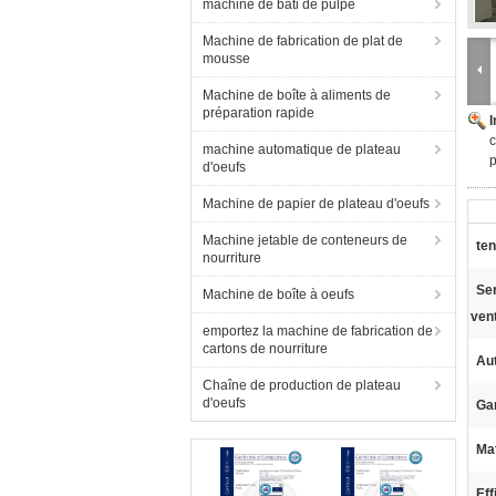
machine de bâti de pulpe
Machine de fabrication de plat de
mousse
Machine de boîte à aliments de
préparation rapide
c
machine automatique de plateau
p
d'oeufs
Machine de papier de plateau d'oeufs
Machine jetable de conteneurs de
ten
nourriture
Ser
Machine de boîte à oeufs
vent
emportez la machine de fabrication de
cartons de nourriture
Au
Chaîne de production de plateau
d'oeufs
Gar
Mat
Eff