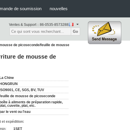
mande de soumission
nouvelles
Ventes & Support：
86-0535-8573288
Go
 mousse de picoseconde/feuille de mousse
rriture de mousse de
La Chine
HONGRUN
ISO9001, CE, SGS, BV, TUV
feuille de mousse de picoseconde
boîte à aliments de préparation rapide,
plat, cuvette, plat, etc.
par le vent ou l'eau
 et expédition:
min:
1SET