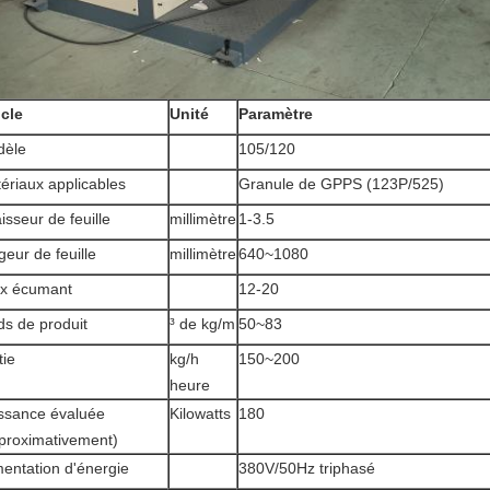
icle
Unité
Paramètre
dèle
105/120
ériaux applicables
Granule de GPPS (123P/525)
isseur de feuille
millimètre
1-3.5
geur de feuille
millimètre
640~1080
x écumant
12-20
ds de produit
³ de kg/m
50~83
tie
kg/h
150~200
heure
ssance évaluée
Kilowatts
180
proximativement)
mentation d'énergie
380V/50Hz triphasé