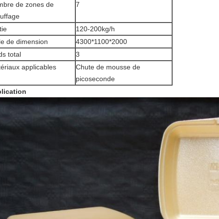
bre de zones de
7
uffage
tie
120-200kg/h
lle de dimension
4300*1100*2000
ds total
3
ériaux applicables
Chute de mousse de
picoseconde
lication