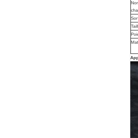
Nom
cha
Sor
Tai
Poi
Mat
App