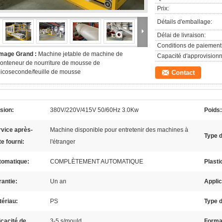
Prix:
Détails d'emballage:
Délai de livraison:
Conditions de paiement
Image Grand :
Machine jetable de machine de
Capacité d'approvision
onteneur de nourriture de mousse de
icoseconde/feuille de mousse
Contact
sion:
380V/220V/415V 50/60Hz 3.0Kw
Poids:
vice après-
Machine disponible pour entretenir des machines à
Type d
e fourni:
l'étranger
tomatique:
COMPLÈTEMENT AUTOMATIQUE
Plasti
antie:
Un an
Applic
ériau:
PS
Type d
icacité de
3-5 s/mould
Format