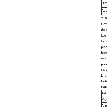
Dim
Acc
2.
V
Cet
de 
Les
fia
pico
hamb
mac
pro
Le p
le 
l'in
Par
Art
Mo
Ali