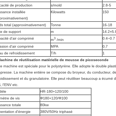
icacité de production
s/mold
2.8-5
ssance installée
Kilowatts
150
proximativement)
ds total (approximativement)
Tonne
16-18
lle de support
m
14.2×5.
acité d'air comprimé
0.4~0.7
3
m
/min
ssion d'air comprimé
MPA
0,7
au de refroidissement
T/h
1
achine de réutilisation matérielle de mousse de picoseconde
e machine est spéciale pour le polystyrène. Elle adopte le double plasti
presse. La machine entière se compose du broyeur, du conducteur, de 
roidissement et du granulatoire. Elle peut réutiliser beaucoup a écumé d
, l'ENV etc.
dèle
HR-180+120/100
mètre de vis
Φ180+120/Φ100
ssance totale
80kw
mentation d'énergie
380V/50Hz triphasé