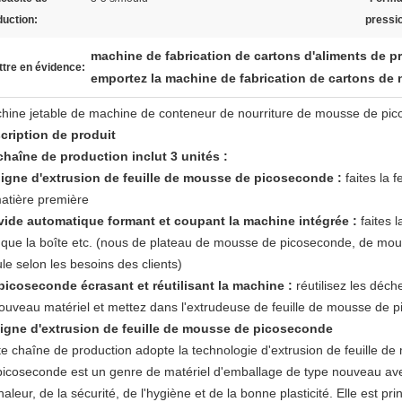
duction:
pressi
machine de fabrication de cartons d'aliments de p
tre en évidence:
emportez la machine de fabrication de cartons de 
hine jetable de machine de conteneur de nourriture de mousse de pic
cription de produit
chaîne de production inclut 3 unités :
 ligne d'extrusion de feuille de mousse de picoseconde :
faites la 
matière première
 vide automatique formant et coupant la machine intégrée :
faites l
s que la boîte etc. (nous de plateau de mousse de picoseconde, de mo
le selon les besoins des clients)
 picoseconde écrasant et réutilisant la machine :
réutilisez les déch
nouveau matériel et mettez dans l'extrudeuse de feuille de mousse de 
igne d'extrusion de feuille de mousse de picoseconde
te chaîne de production adopte la technologie d'extrusion de feuille d
picoseconde est un genre de matériel d'emballage de type nouveau avec
haleur, de la sécurité, de l'hygiène et de la bonne plasticité. Elle est 