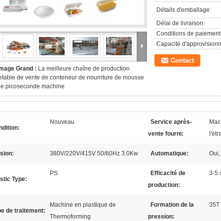
Détails d'emballage:
Délai de livraison:
Conditions de paiement
Capacité d'approvision
Contact
Image Grand :
La meilleure chaîne de production
etable de vente de conteneur de nourriture de mousse
de picoseconde machine
Nouveau
Service après-
Mach
dition:
vente fourni:
l'ét
sion:
380V/220V/415V 50/60Hz 3.0Kw
Automatique:
Oui,
PS
Efficacité de
3-5 
stic Type:
production:
Machine en plastique de
Formation de la
35T
e de traitement:
Thermoforming
pression: