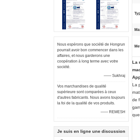
Typ
Ma
Nous espérons que société de Hongrun
Met
pourrait avoir bon commencer dans les
affaires, et nous garderons une
coopération à long terme avec votre
La 
société.
mac
—— Sukhraj
App
La 
Vos marchandises de qualité
supérieure sont comparées à ceux
mati
d'autres fabricants. Nous avons toujours
de 
la foi de la qualité de vos produits.
game
—— REMESH
que
Je suis en ligne une discussion