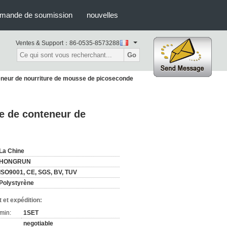
mande de soumission
nouvelles
Ventes & Support：
86-0535-8573288
Go
teneur de nourriture de mousse de picoseconde
te de conteneur de
La Chine
HONGRUN
ISO9001, CE, SGS, BV, TUV
Polystyrène
 et expédition:
min:
1SET
negotiable