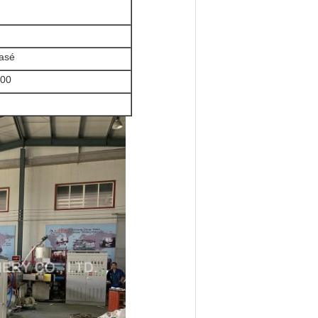
hasé
00