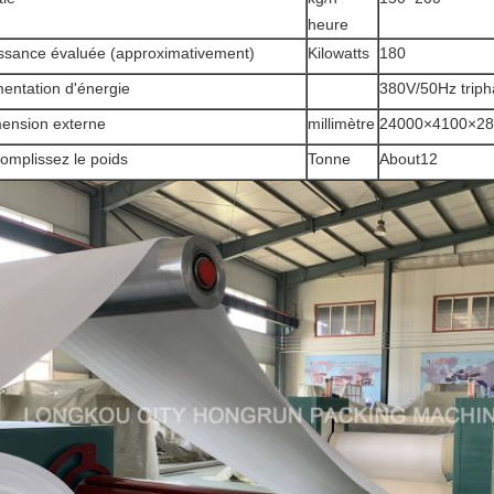
heure
ssance évaluée (approximativement)
Kilowatts
180
mentation d'énergie
380V/50Hz trip
ension externe
millimètre
24000×4100×28
omplissez le poids
Tonne
About12