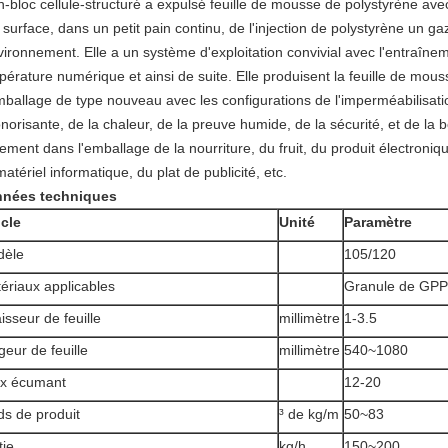
fin-bloc cellule-structuré a expulsé feuille de mousse de polystyrène a
surface, dans un petit pain continu, de l'injection de polystyrène un ga
nvironnement. Elle a un système d'exploitation convivial avec l'entraî
pérature numérique et ainsi de suite. Elle produisent la feuille de mou
mballage de type nouveau avec les configurations de l'imperméabilisati
norisante, de la chaleur, de la preuve humide, de la sécurité, et de la b
ement dans l'emballage de la nourriture, du fruit, du produit électroni
atériel informatique, du plat de publicité, etc.
nées techniques
icle
Unité
Paramètre
dèle
105/120
ériaux applicables
Granule de GPP
isseur de feuille
millimètre
1-3.5
geur de feuille
millimètre
540~1080
x écumant
12-20
ds de produit
³ de kg/m
50~83
tie
kg/h
150~200