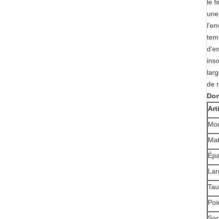
le 
une 
l'e
tem
d'e
inso
larg
de m
Don
Art
Mo
Mat
Épa
Lar
Tau
Poi
Sor