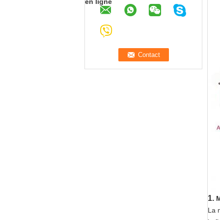
en ligne
1.
M
La 