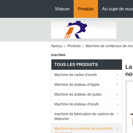
Maison
Produits
Au sujet de nou
Aperçu
Produits
Machine de conteneur de nou
machine
TOUS LES PRODUITS
La
no
Machine de carton d'oeufs
Machine de plateau d'Apple
Machine de plateau de pulpe
Machine de plateau d'oeufs
machine de fabrication de cartons de
déjeuner
Machine de conteneur de nourriture