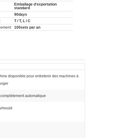
Emballage d'exportation
standard
90days
:
T / T, L / C
nement:
100sets par an
ine disponible pour entretenir des machines à
ranger
 complètement automatique
s/mould