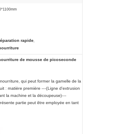
0*1100mm
réparation rapide
,
nourriture
 nourriture de mousse de picoseconde
ourriture, qui peut former la gamelle de la
it : matière première ---(Ligne d'extrusion
ant la machine et la découpeuse)---
 présente partie peut être employée en tant