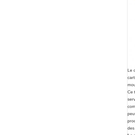
Le 
cart
mou
Ce 
ser
com
peu
pro
des 