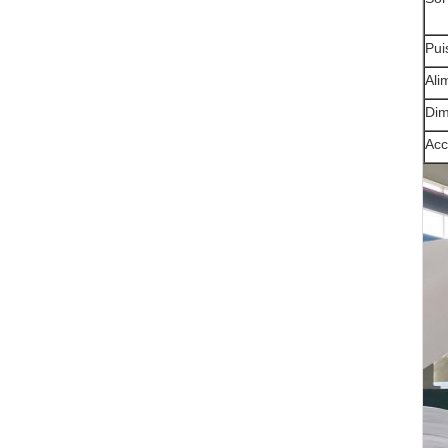
Pui
Ali
Dim
Acc