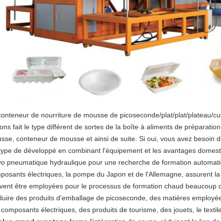
conteneur de nourriture de mousse de picoseconde/plat/plat/plateau/cuv
ons fait le type différent de sortes de la boîte à aliments de préparati
sse, conteneur de mousse et ainsi de suite. Si oui, vous avez besoin
type de développé en combinant l'équipement et les avantages dome
vo pneumatique hydraulique pour une recherche de formation automati
posants électriques, la pompe du Japon et de l'Allemagne, assurent la f
vent être employées pour le processus de formation chaud beaucoup de
duire des produits d'emballage de picoseconde, des matières employées
composants électriques, des produits de tourisme, des jouets, le textile